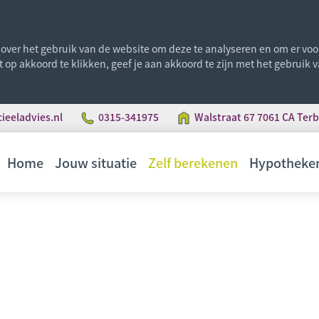
ver het gebruik van de website om deze te analyseren en om er voor 
st op akkoord te klikken, geef je aan akkoord te zijn met het gebruik
eeladvies.nl
0315-341975
Walstraat 67 7061 CA Ter
Home
Jouw situatie
Zelf berekenen
Hypotheke