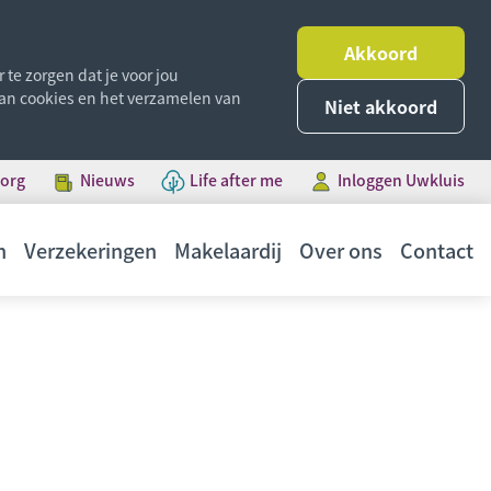
Akkoord
te zorgen dat je voor jou
 van cookies en het verzamelen van
Niet akkoord
borg
Nieuws
Life after me
Inloggen Uwkluis
n
Verzekeringen
Makelaardij
Over ons
Contact