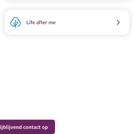
Life after me
jblijvend contact op