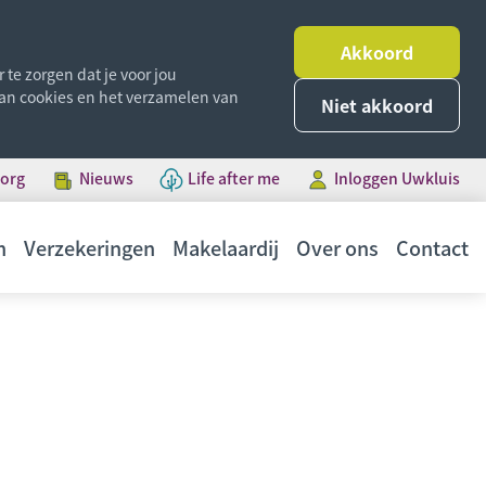
Akkoord
te zorgen dat je voor jou
 van cookies en het verzamelen van
Niet akkoord
borg
Nieuws
Life after me
Inloggen Uwkluis
n
Verzekeringen
Makelaardij
Over ons
Contact