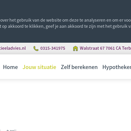
ver het gebruik van de website om deze te analyseren en om er voor 
st op akkoord te klikken, geef je aan akkoord te zijn met het gebruik
eeladvies.nl
0315-341975
Walstraat 67 7061 CA Ter
Home
Jouw situatie
Zelf berekenen
Hypotheke