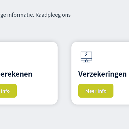
ige informatie. Raadpleeg ons
berekenen
Verzekeringen
 info
Meer info