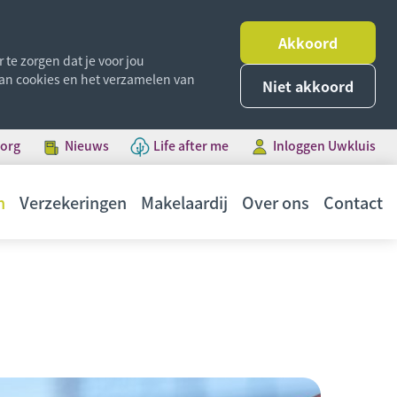
Akkoord
te zorgen dat je voor jou
 van cookies en het verzamelen van
Niet akkoord
borg
Nieuws
Life after me
Inloggen Uwkluis
n
Verzekeringen
Makelaardij
Over ons
Contact