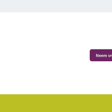
er jouw situatie?
Neem vri