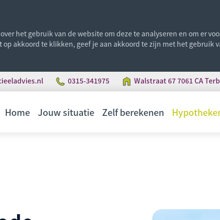
ver het gebruik van de website om deze te analyseren en om er voor 
st op akkoord te klikken, geef je aan akkoord te zijn met het gebruik
eeladvies.nl
0315-341975
Walstraat 67 7061 CA Ter
Home
Jouw situatie
Zelf berekenen
Hypotheke